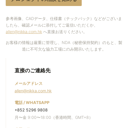
プ
ロ
ジ
参考画像、CADデータ、仕様書（テックパック）などがございま
したら、確認メールに添付してご返信いただくか、
ェ
allen@nikka.com.hk
へ直接お送りください。
ク
ト
お客様の情報は厳重に管理し、NDA（秘密保持契約）のもと、製
の
造に不可欠な協力工場にのみ開示いたします。
相
談
直接のご連絡先
を
始
メールアドレス
め
allen@nikka.com.hk
る
電話 / WHATSAPP
+852 5296 9808
月〜金 9:00〜18:00（香港時間、GMT+8）