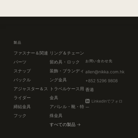
製品
ファスナー＆関連
リング＆チェーン
お問い合わせ先
パーツ
留め具・ロック
スナップ
装飾・ブランディ
allen@nikka.com.hk
バックル
ング金具
+852 5296 9808
アジャスター＆ス
トラベルケース用
香港
ライダー
金具
LinkedInでフォロ
締結金具
アパレル・靴・特
ー
フック
殊金具
すべての製品 →