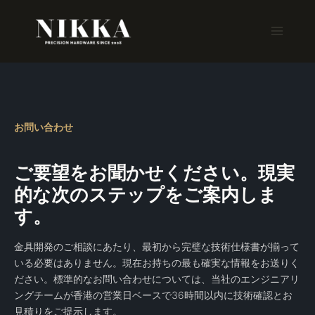
内
容
を
ス
キ
ッ
プ
お問い合わせ
ご要望をお聞かせください。現実
的な次のステップをご案内しま
す。
金具開発のご相談にあたり、最初から完璧な技術仕様書が揃って
いる必要はありません。現在お持ちの最も確実な情報をお送りく
ださい。標準的なお問い合わせについては、当社のエンジニアリ
ングチームが香港の営業日ベースで36時間以内に技術確認とお
見積りをご提示します。